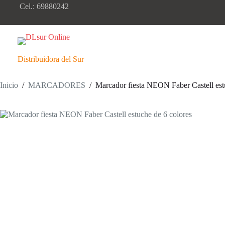
Saltar
Cel.: 69880242
al
contenido
Distribuidora del Sur
Inicio
/
MARCADORES
/
Marcador fiesta NEON Faber Castell est