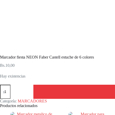
Marcador fiesta NEON Faber Castell estuche de 6 colores
Bs.
10,00
Hay existencias
Marcador
fiesta
NEON
Faber
Categoría:
MARCADORES
Castell
Productos relacionados
estuche
de