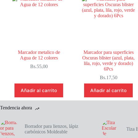
6
colores
cantidad
Marcador metalico de
Marcador para superficies
Agua de 12 colores
Oscuras blister (azul, plata,
lila, rojo, verde y dorado)
Bs.
55,00
6Pcs
Bs.
17,50
Añadir al carrito
Añadir al carrito
Tendencia ahora
Borrador para lienzos, lápiz
Tiza 
carbónicos Moldeable