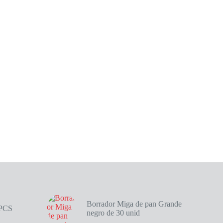
Borrador Miga de pan Grande
4PCS
negro de 30 unid