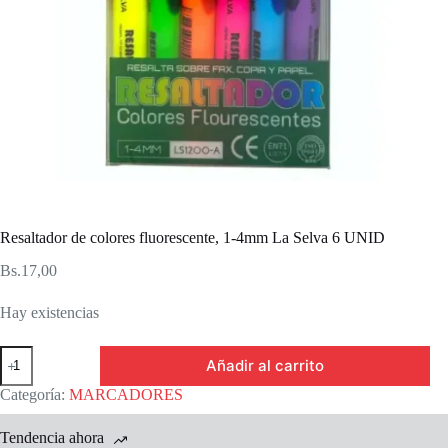
Resaltador de colores fluorescente, 1-4mm La Selva 6 UNID
Bs.
17,00
Hay existencias
Resaltador
Añadir al carrito
de
colores
Categoría:
MARCADORES
fluorescente,
1-
Tendencia ahora
4mm