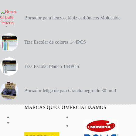
La
Selva
6
UNID
Borrador para lienzos, lápiz carbónicos Moldeable
cantidad
Tiza Escolar de colores 144PCS
Tiza Escolar blanco 144PCS
Borrador Miga de pan Grande negro de 30 unid
MARCAS QUE COMERCIALIZAMOS