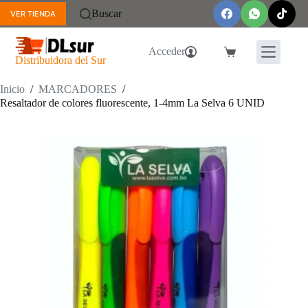
Saltar
Buscar
VER TIENDA
al
contenido
Acceder
Carro
Distribuidora del Sur
de
compra
Inicio
/
MARCADORES
/
Resaltador de colores fluorescente, 1-4mm La Selva 6 UNID