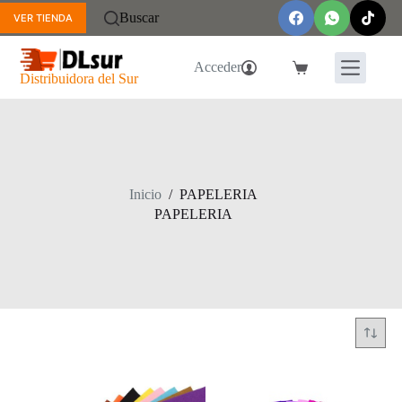
Saltar
Buscar
VER TIENDA
al
contenido
Acceder
Carro
Distribuidora del Sur
de
compra
Inicio
/
PAPELERIA
PAPELERIA