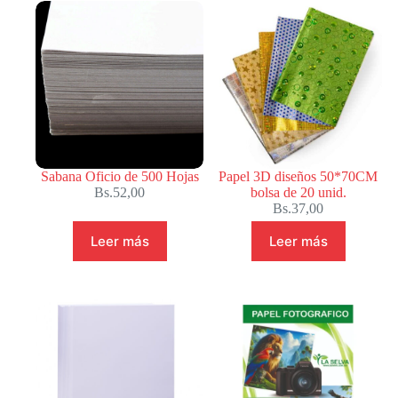
Sabana Oficio de 500 Hojas
Papel 3D diseños 50*70CM
Bs.
52,00
bolsa de 20 unid.
Bs.
37,00
Leer más
Leer más