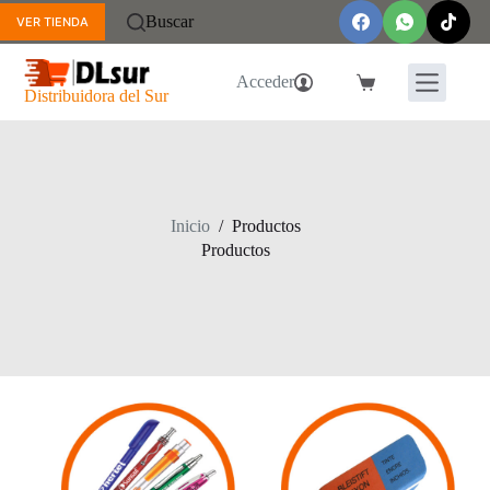
Saltar
Buscar
VER TIENDA
al
contenido
Acceder
Carro
Distribuidora del Sur
de
compra
Inicio
/
Productos
Productos