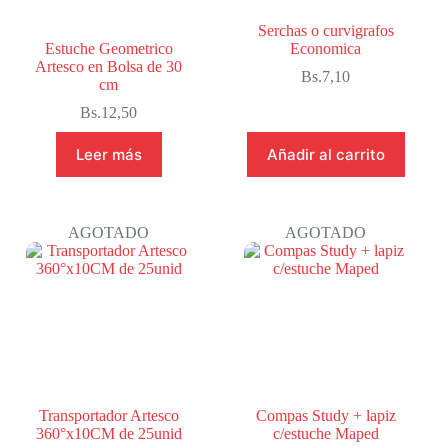
Serchas o curvigrafos
Estuche Geometrico
Economica
Artesco en Bolsa de 30
Bs.
7,10
cm
Bs.
12,50
Leer más
Añadir al carrito
AGOTADO
AGOTADO
Transportador Artesco
Compas Study + lapiz
360°x10CM de 25unid
c/estuche Maped