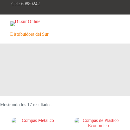
Saltar
Cel.: 69880242
al
contenido
Distribuidora del Sur
Ordenado
Mostrando los 17 resultados
por
popularidad