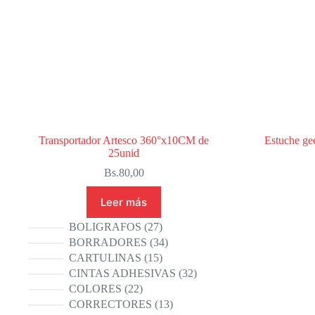
Transportador Artesco 360°x10CM de
Estuche ge
25unid
Bs.
80,00
Leer más
27
BOLIGRAFOS
27
productos
34
BORRADORES
34
productos
15
CARTULINAS
15
productos
32
CINTAS ADHESIVAS
32
productos
22
COLORES
22
productos
13
CORRECTORES
13