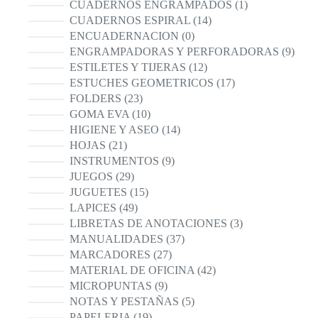
productos
1
CUADERNOS ENGRAMPADOS
1
producto
14
CUADERNOS ESPIRAL
14
productos
0
ENCUADERNACION
0
productos
9
ENGRAMPADORAS Y PERFORADORAS
9
produ
12
ESTILETES Y TIJERAS
12
productos
17
ESTUCHES GEOMETRICOS
17
productos
23
FOLDERS
23
productos
10
GOMA EVA
10
productos
14
HIGIENE Y ASEO
14
productos
21
HOJAS
21
productos
9
INSTRUMENTOS
9
productos
29
JUEGOS
29
productos
15
JUGUETES
15
productos
49
LAPICES
49
productos
3
LIBRETAS DE ANOTACIONES
3
productos
37
MANUALIDADES
37
productos
27
MARCADORES
27
productos
42
MATERIAL DE OFICINA
42
productos
9
MICROPUNTAS
9
productos
5
NOTAS Y PESTAÑAS
5
productos
19
PAPELERIA
19