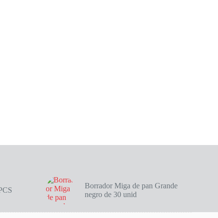
Borrador Miga de pan Grande
4PCS
negro de 30 unid