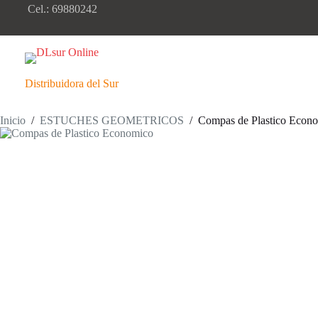
Saltar
Cel.: 69880242
al
contenido
Distribuidora del Sur
Inicio
/
ESTUCHES GEOMETRICOS
/
Compas de Plastico Econ