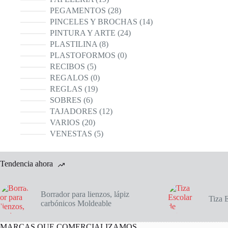
productos
28
PEGAMENTOS
28
productos
14
PINCELES Y BROCHAS
14
productos
24
PINTURA Y ARTE
24
productos
8
PLASTILINA
8
productos
0
PLASTOFORMOS
0
productos
5
RECIBOS
5
productos
0
REGALOS
0
productos
19
REGLAS
19
productos
6
SOBRES
6
productos
12
TAJADORES
12
productos
20
VARIOS
20
productos
5
VENESTAS
5
productos
Tendencia ahora
Borrador para lienzos, lápiz
Tiza 
carbónicos Moldeable
MARCAS QUE COMERCIALIZAMOS