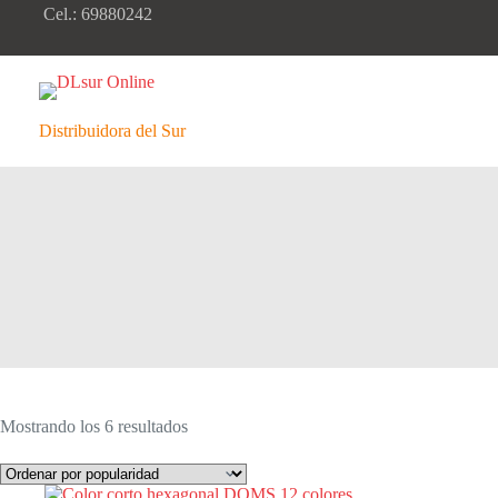
Saltar
Cel.: 69880242
al
contenido
Distribuidora del Sur
Ordenado
Mostrando los 6 resultados
por
popularidad