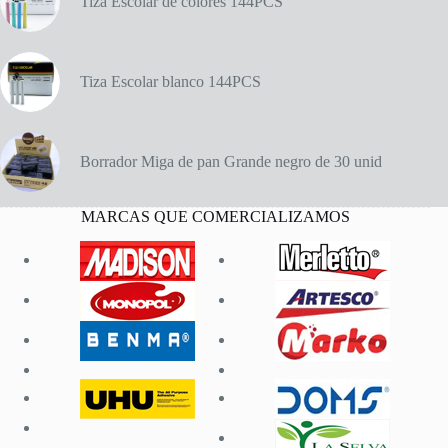
Tiza Escolar de colores 144PCS
Tiza Escolar blanco 144PCS
Borrador Miga de pan Grande negro de 30 unid
MARCAS QUE COMERCIALIZAMOS