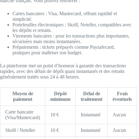
marché français. Vous pouvez retrouver :
Cartes bancaires : Visa, Mastercard, offrant rapidité et
simplicité.
Portefeuilles électroniques : Skrill, Neteller, compatibles avec
les dépôts et retraits.
Virements bancaires : pour les transactions plus importantes,
sécurisées mais moins instantanées.
Prépaiements : tickets prépayés comme Paysafecard,
pratiques pour maîtriser son budget.
La plateforme met un point d’honneur à garantir des transactions
rapides, avec des délais de dépôt quasi instantanés et des retraits
généralement traités sous 24 à 48 heures.
Moyen de
Dépôt
Délai de
Frais
paiement
minimum
traitement
éventuels
Carte bancaire
10 €
Instantané
Aucun
(Visa/Mastercard)
Skrill / Neteller
10 €
Instantané
Aucun