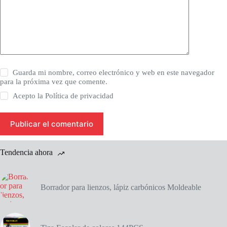
Guarda mi nombre, correo electrónico y web en este navegador
para la próxima vez que comente.
Acepto la
Política de privacidad
Publicar el comentario
Tendencia ahora
Borrador para lienzos, lápiz carbónicos Moldeable