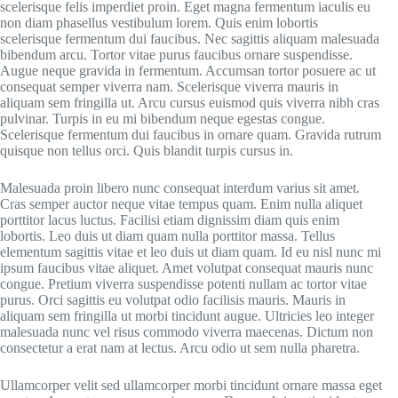
scelerisque felis imperdiet proin. Eget magna fermentum iaculis eu
non diam phasellus vestibulum lorem. Quis enim lobortis
scelerisque fermentum dui faucibus. Nec sagittis aliquam malesuada
bibendum arcu. Tortor vitae purus faucibus ornare suspendisse.
Augue neque gravida in fermentum. Accumsan tortor posuere ac ut
consequat semper viverra nam. Scelerisque viverra mauris in
aliquam sem fringilla ut. Arcu cursus euismod quis viverra nibh cras
pulvinar. Turpis in eu mi bibendum neque egestas congue.
Scelerisque fermentum dui faucibus in ornare quam. Gravida rutrum
quisque non tellus orci. Quis blandit turpis cursus in.
Malesuada proin libero nunc consequat interdum varius sit amet.
Cras semper auctor neque vitae tempus quam. Enim nulla aliquet
porttitor lacus luctus. Facilisi etiam dignissim diam quis enim
lobortis. Leo duis ut diam quam nulla porttitor massa. Tellus
elementum sagittis vitae et leo duis ut diam quam. Id eu nisl nunc mi
ipsum faucibus vitae aliquet. Amet volutpat consequat mauris nunc
congue. Pretium viverra suspendisse potenti nullam ac tortor vitae
purus. Orci sagittis eu volutpat odio facilisis mauris. Mauris in
aliquam sem fringilla ut morbi tincidunt augue. Ultricies leo integer
malesuada nunc vel risus commodo viverra maecenas. Dictum non
consectetur a erat nam at lectus. Arcu odio ut sem nulla pharetra.
Ullamcorper velit sed ullamcorper morbi tincidunt ornare massa eget