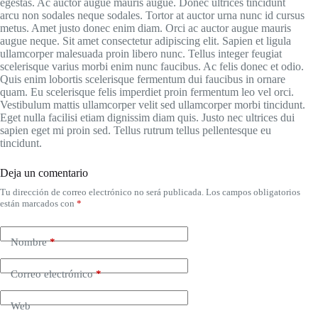
egestas. Ac auctor augue mauris augue. Donec ultrices tincidunt
arcu non sodales neque sodales. Tortor at auctor urna nunc id cursus
metus. Amet justo donec enim diam. Orci ac auctor augue mauris
augue neque. Sit amet consectetur adipiscing elit. Sapien et ligula
ullamcorper malesuada proin libero nunc. Tellus integer feugiat
scelerisque varius morbi enim nunc faucibus. Ac felis donec et odio.
Quis enim lobortis scelerisque fermentum dui faucibus in ornare
quam. Eu scelerisque felis imperdiet proin fermentum leo vel orci.
Vestibulum mattis ullamcorper velit sed ullamcorper morbi tincidunt.
Eget nulla facilisi etiam dignissim diam quis. Justo nec ultrices dui
sapien eget mi proin sed. Tellus rutrum tellus pellentesque eu
tincidunt.
Deja un comentario
Tu dirección de correo electrónico no será publicada.
Los campos obligatorios
están marcados con
*
Nombre
*
Correo electrónico
*
Web