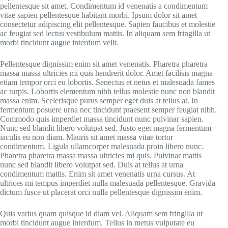
pellentesque sit amet. Condimentum id venenatis a condimentum
vitae sapien pellentesque habitant morbi. Ipsum dolor sit amet
consectetur adipiscing elit pellentesque. Sapien faucibus et molestie
ac feugiat sed lectus vestibulum mattis. In aliquam sem fringilla ut
morbi tincidunt augue interdum velit.
Pellentesque dignissim enim sit amet venenatis. Pharetra pharetra
massa massa ultricies mi quis hendrerit dolor. Amet facilisis magna
etiam tempor orci eu lobortis. Senectus et netus et malesuada fames
ac turpis. Lobortis elementum nibh tellus molestie nunc non blandit
massa enim. Scelerisque purus semper eget duis at tellus at. In
fermentum posuere urna nec tincidunt praesent semper feugiat nibh.
Commodo quis imperdiet massa tincidunt nunc pulvinar sapien.
Nunc sed blandit libero volutpat sed. Justo eget magna fermentum
iaculis eu non diam. Mauris sit amet massa vitae tortor
condimentum. Ligula ullamcorper malesuada proin libero nunc.
Pharetra pharetra massa massa ultricies mi quis. Pulvinar mattis
nunc sed blandit libero volutpat sed. Duis at tellus at urna
condimentum mattis. Enim sit amet venenatis urna cursus. At
ultrices mi tempus imperdiet nulla malesuada pellentesque. Gravida
dictum fusce ut placerat orci nulla pellentesque dignissim enim.
Quis varius quam quisque id diam vel. Aliquam sem fringilla ut
morbi tincidunt augue interdum. Tellus in metus vulputate eu