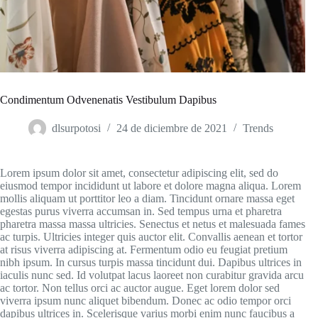
Condimentum Odvenenatis Vestibulum Dapibus
dlsurpotosi
24 de diciembre de 2021
Trends
Lorem ipsum dolor sit amet, consectetur adipiscing elit, sed do
eiusmod tempor incididunt ut labore et dolore magna aliqua. Lorem
mollis aliquam ut porttitor leo a diam. Tincidunt ornare massa eget
egestas purus viverra accumsan in. Sed tempus urna et pharetra
pharetra massa massa ultricies. Senectus et netus et malesuada fames
ac turpis. Ultricies integer quis auctor elit. Convallis aenean et tortor
at risus viverra adipiscing at. Fermentum odio eu feugiat pretium
nibh ipsum. In cursus turpis massa tincidunt dui. Dapibus ultrices in
iaculis nunc sed. Id volutpat lacus laoreet non curabitur gravida arcu
ac tortor. Non tellus orci ac auctor augue. Eget lorem dolor sed
viverra ipsum nunc aliquet bibendum. Donec ac odio tempor orci
dapibus ultrices in. Scelerisque varius morbi enim nunc faucibus a