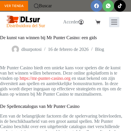
Saltar
Buscar
VER TIENDA
al
contenido
Acceder
Carro
Distribuidora del Sur
de
compra
De kunst van winnen bij Mr Punter Casino: een gids
dlsurpotosi
16 de febrero de 2026
Blog
Mr Punter Casino biedt een unieke kans voor spelers die de kunst
van het winnen willen beheersen. Deze online gokplatform is te
vinden op
https://mr-punter-casino.org
en staat bekend om zijn
diversiteit aan spellen en aantrekkelijke bonusstructuren. In deze
gids wordt dieper ingegaan op effectieve strategieën en tips om de
kans op winnen bij Mr Punter Casino te maximaliseren.
De Spellencatalogus van Mr Punter Casino
Een van de belangrijkste factoren die de spelervaring beïnvloeden,
is de beschikbaarheid van een groot aantal spellen. Mr Punter
Casino beschikt over een uitgebreide catalogus met verschillende