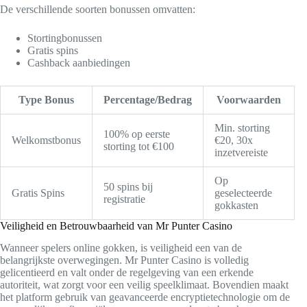
De verschillende soorten bonussen omvatten:
Stortingbonussen
Gratis spins
Cashback aanbiedingen
Type Bonus
Percentage/Bedrag
Voorwaarden
Min. storting
100% op eerste
Welkomstbonus
€20, 30x
storting tot €100
inzetvereiste
Op
50 spins bij
Gratis Spins
geselecteerde
registratie
gokkasten
Veiligheid en Betrouwbaarheid van Mr Punter Casino
Wanneer spelers online gokken, is veiligheid een van de
belangrijkste overwegingen. Mr Punter Casino is volledig
gelicentieerd en valt onder de regelgeving van een erkende
autoriteit, wat zorgt voor een veilig speelklimaat. Bovendien maakt
het platform gebruik van geavanceerde encryptietechnologie om de