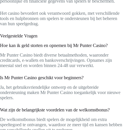
persoonlijke en financiële gegevens van spelers te beschermen.
Het casino bevordert ook verantwoord gokken, met verschillende
tools en hulpbronnen om spelers te ondersteunen bij het beheren
van hun speelgedrag.
Veelgestelde Vragen
Hoe kan ik geld storten en opnemen bij Mr Punter Casino?
Mr Punter Casino biedt diverse betaalmethoden, waaronder
creditcards, e-wallets en bankoverschrijvingen. Opnames zijn
meestal snel en worden binnen 24-48 uur verwerkt.
Is Mr Punter Casino geschikt voor beginners?
Ja, het gebruiksvriendelijke ontwerp en de uitgebreide
ondersteuning maken Mr Punter Casino toegankelijk voor nieuwe
spelers.
Wat zijn de belangrijkste voordelen van de welkomstbonus?
De welkomstbonus biedt spelers de mogelijkheid om extra
speeltegoed te ontvangen, waardoor ze meer tijd en kansen hebben
om verschillende spellen uit te proberen.