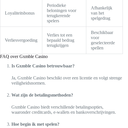
Periodieke
Afhankelijk
beloningen voor
Loyaliteitsbonus
van het
terugkerende
spelgedrag
spelers
Beschikbaar
Verlies tot een
voor
Verliesvergoeding
bepaald bedrag
geselecteerde
terugkrijgen
spellen
FAQ over Gxmble Casino
Is Gxmble Casino betrouwbaar?
Ja, Gxmble Casino beschikt over een licentie en volgt strenge
veiligheidsnormen.
Wat zijn de betalingsmethoden?
Gxmble Casino biedt verschillende betalingsopties,
waaronder creditcards, e-wallets en bankoverschrijvingen.
Hoe begin ik met spelen?