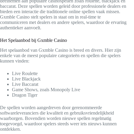
deelnemen aan populaire casinospellen zoals roulette, blackjack en
baccarat. Deze spellen worden geleid door professionele dealers en
bieden een interactie die traditionele online spellen vaak missen.
Gxmble Casino stelt spelers in staat om in real-time te
communiceren met dealers en andere spelers, waardoor de ervaring
authentieker aanvoelt.
Het Spelaanbod bij Gxmble Casino
Het spelaanbod van Gxmble Casino is breed en divers. Hier zijn
enkele van de meest populaire categorieën en spellen die spelers
kunnen vinden:
Live Roulette
Live Blackjack
Live Baccarat
Game Shows, zoals Monopoly Live
Dragon Tiger
De spellen worden aangedreven door gerenommeerde
softwareleveranciers die kwaliteit en gebruiksvriendelijkheid
waarborgen. Bovendien worden nieuwe spellen regelmatig
toegevoegd, waardoor spelers steeds weer iets nieuws kunnen
ontdekken.