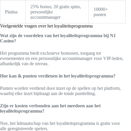
25% bonus, 20 gratis spins,
10000+
Platina
persoonlijke
punten
accountmanager
Veelgestelde vragen over het loyaliteitsprogramma
Wat zijn de voordelen van het loyaliteitsprogramma bij N1
Casino?
Het programma biedt exclusieve bonussen, toegang tot
evenementen en een persoonlijke accountmanager voor VIP-leden,
afhankelijk van de niveau.
Hoe kan ik punten verdienen in het loyaliteitsprogramma?
Punten worden verdiend door inzet op de spellen op het platform,
waarbij elke inzet bijdraagt aan de totale punttelling.
Zijn er kosten verbonden aan het meedoen aan het
loyaliteitsprogramma?
Nee, het lidmaatschap van het loyaliteitsprogramma is gratis voor
alle geregistreerde spelers.