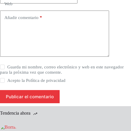
Web
Añadir comentario
*
Guarda mi nombre, correo electrónico y web en este navegador
para la próxima vez que comente.
Acepto la
Política de privacidad
Publicar el comentario
Tendencia ahora