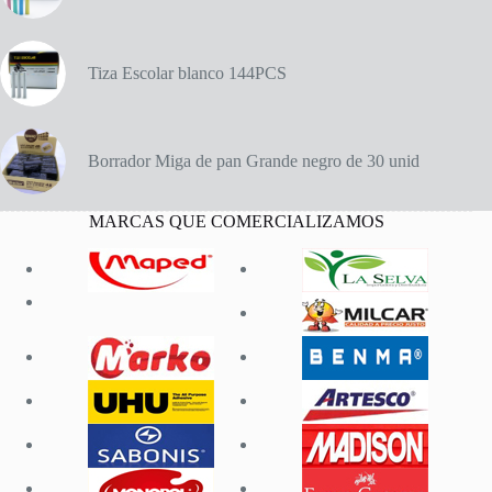
Tiza Escolar blanco 144PCS
Borrador Miga de pan Grande negro de 30 unid
MARCAS QUE COMERCIALIZAMOS