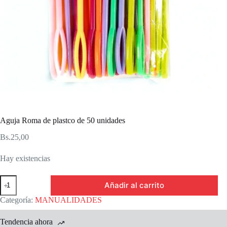
Aguja Roma de plastco de 50 unidades
Bs.
25,00
Hay existencias
Aguja
Añadir al carrito
Roma
de
Categoría:
MANUALIDADES
plastco
de
Tendencia ahora
50