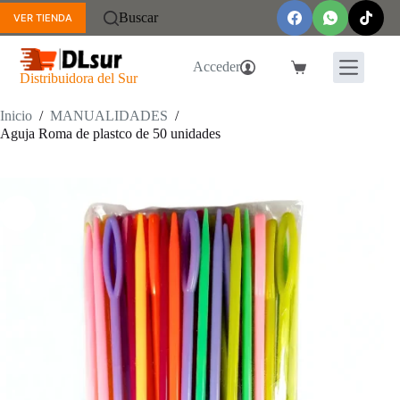
Saltar
Buscar
VER TIENDA
al
contenido
Acceder
Carro
Distribuidora del Sur
de
compra
Inicio
/
MANUALIDADES
/
Aguja Roma de plastco de 50 unidades