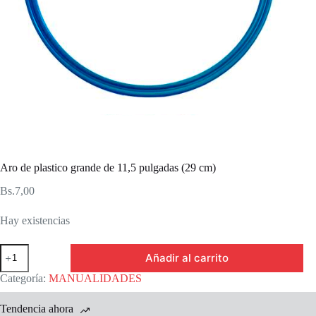
Aro de plastico grande de 11,5 pulgadas (29 cm)
Bs.
7,00
Hay existencias
Aro
Añadir al carrito
de
plastico
Categoría:
MANUALIDADES
grande
de
Tendencia ahora
11,5