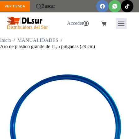
Saltar
Buscar
VER TIENDA
al
contenido
Acceder
Carro
Distribuidora del Sur
de
compra
Inicio
/
MANUALIDADES
/
Aro de plastico grande de 11,5 pulgadas (29 cm)