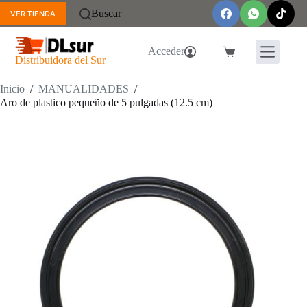
Saltar
Buscar
VER TIENDA
al
contenido
Acceder
Carro
Distribuidora del Sur
de
compra
Inicio
/
MANUALIDADES
/
Aro de plastico pequeño de 5 pulgadas (12.5 cm)