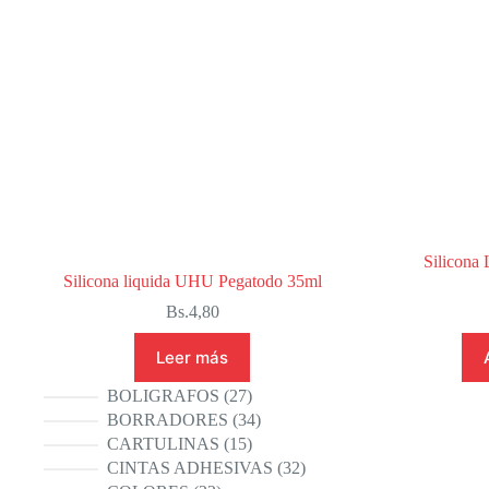
Silicona 
Silicona liquida UHU Pegatodo 35ml
Bs.
4,80
Leer más
27
BOLIGRAFOS
27
productos
34
BORRADORES
34
productos
15
CARTULINAS
15
productos
32
CINTAS ADHESIVAS
32
productos