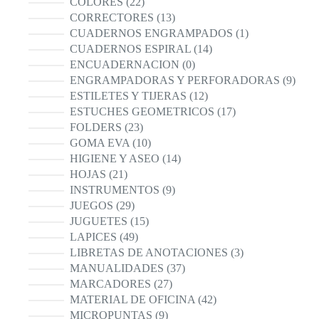
22
COLORES
22
productos
13
CORRECTORES
13
productos
1
CUADERNOS ENGRAMPADOS
1
producto
14
CUADERNOS ESPIRAL
14
productos
0
ENCUADERNACION
0
productos
9
ENGRAMPADORAS Y PERFORADORAS
9
produ
12
ESTILETES Y TIJERAS
12
productos
17
ESTUCHES GEOMETRICOS
17
productos
23
FOLDERS
23
productos
10
GOMA EVA
10
productos
14
HIGIENE Y ASEO
14
productos
21
HOJAS
21
productos
9
INSTRUMENTOS
9
productos
29
JUEGOS
29
productos
15
JUGUETES
15
productos
49
LAPICES
49
productos
3
LIBRETAS DE ANOTACIONES
3
productos
37
MANUALIDADES
37
productos
27
MARCADORES
27
productos
42
MATERIAL DE OFICINA
42
productos
9
MICROPUNTAS
9