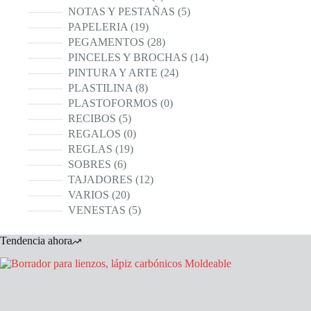
productos
5
NOTAS Y PESTAÑAS
5
productos
19
PAPELERIA
19
productos
28
PEGAMENTOS
28
productos
14
PINCELES Y BROCHAS
14
productos
24
PINTURA Y ARTE
24
productos
8
PLASTILINA
8
productos
0
PLASTOFORMOS
0
productos
5
RECIBOS
5
productos
0
REGALOS
0
productos
19
REGLAS
19
productos
6
SOBRES
6
productos
12
TAJADORES
12
productos
20
VARIOS
20
productos
5
VENESTAS
5
productos
Tendencia ahora