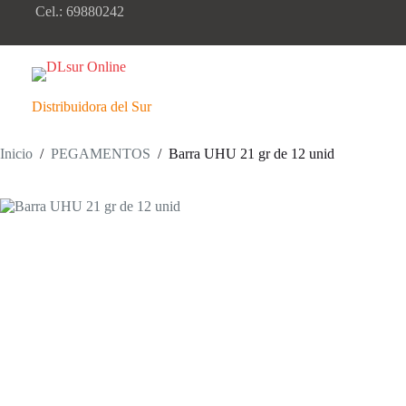
Saltar
Cel.: 69880242
al
contenido
Distribuidora del Sur
Inicio
/
PEGAMENTOS
/
Barra UHU 21 gr de 12 unid