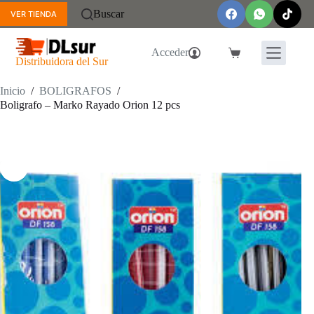
Saltar
Buscar
VER TIENDA
al
contenido
Acceder
Carro
Distribuidora del Sur
de
compra
Inicio
/
BOLIGRAFOS
/
Boligrafo – Marko Rayado Orion 12 pcs