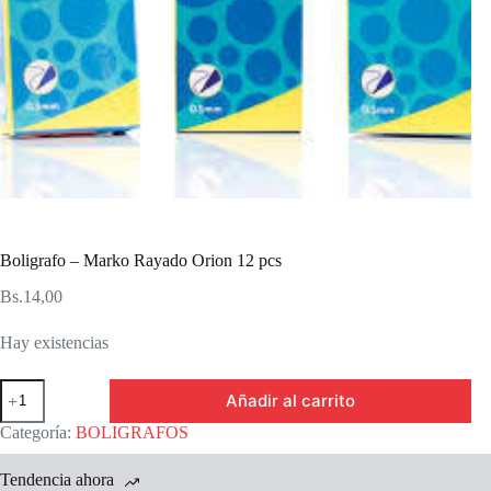
Boligrafo – Marko Rayado Orion 12 pcs
Bs.
14,00
Hay existencias
Boligrafo
Añadir al carrito
-
Marko
Categoría:
BOLIGRAFOS
Rayado
Orion
Tendencia ahora
12