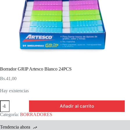
Borrador GRIP Artesco Blanco 24PCS
Bs.
41,00
Hay existencias
Borrador
Añadir al carrito
GRIP
Artesco
Categoría:
BORRADORES
Blanco
24PCS
Tendencia ahora
cantidad