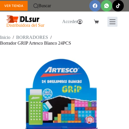
Saltar
Buscar
VER TIENDA
al
contenido
Acceder
Carro
Distribuidora del Sur
de
compra
Inicio
/
BORRADORES
/
Borrador GRIP Artesco Blanco 24PCS