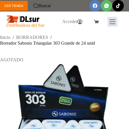
Saltar
Buscar
VER TIENDA
al
contenido
Acceder
Carro
Distribuidora del Sur
de
compra
Inicio
/
BORRADORES
/
Borrador Sabonis Triangular 303 Grande de 24 unid
AGOTADO