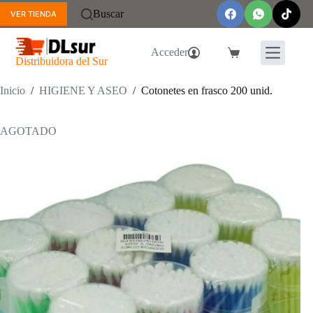
Saltar
Buscar
VER TIENDA
al
contenido
Acceder
Carro
Distribuidora del Sur
de
compra
Inicio
/
HIGIENE Y ASEO
/
Cotonetes en frasco 200 unid.
AGOTADO