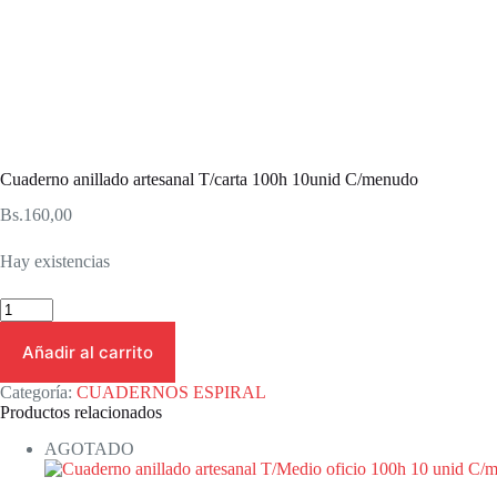
Cuaderno anillado artesanal T/carta 100h 10unid C/menudo
Bs.
160,00
Hay existencias
Cuaderno
anillado
artesanal
Añadir al carrito
T/carta
100h
Categoría:
CUADERNOS ESPIRAL
10unid
Productos relacionados
C/menudo
cantidad
AGOTADO