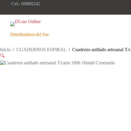
Saltar
Cel.: 69880242
al
contenido
Distribuidora del Sur
Inicio
/
CUADERNOS ESPIRAL
/
Cuaderno anillado artesanal T
🔍