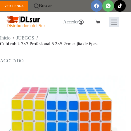
Saltar
Buscar
VER TIENDA
al
contenido
Acceder
Carro
Distribuidora del Sur
de
compra
Inicio
/
JUEGOS
/
Cubi rubik 3×3 Profesional 5.2×5.2cm cajita de 6pcs
AGOTADO