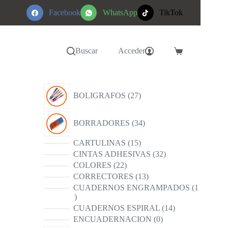
Facebook
WhatsApp
TikTok
Buscar
Acceder
Carro
de
compra
27
BOLIGRAFOS
27
productos
34
BORRADORES
34
productos
15
CARTULINAS
15
productos
32
CINTAS ADHESIVAS
32
productos
22
COLORES
22
productos
13
CORRECTORES
13
productos
CUADERNOS ENGRAMPADOS
1
1
producto
14
CUADERNOS ESPIRAL
14
productos
0
ENCUADERNACION
0
productos