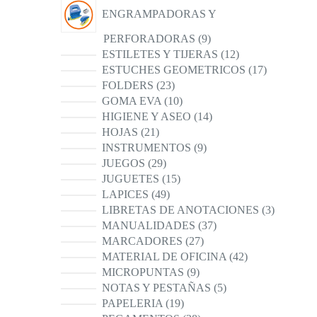
ENGRAMPADORAS Y
9
PERFORADORAS
9
productos
12
ESTILETES Y TIJERAS
12
productos
17
ESTUCHES GEOMETRICOS
17
productos
23
FOLDERS
23
productos
10
GOMA EVA
10
productos
14
HIGIENE Y ASEO
14
productos
21
HOJAS
21
productos
9
INSTRUMENTOS
9
productos
29
JUEGOS
29
productos
15
JUGUETES
15
productos
49
LAPICES
49
productos
3
LIBRETAS DE ANOTACIONES
3
productos
37
MANUALIDADES
37
productos
27
MARCADORES
27
productos
42
MATERIAL DE OFICINA
42
productos
9
MICROPUNTAS
9
productos
5
NOTAS Y PESTAÑAS
5
productos
19
PAPELERIA
19
productos