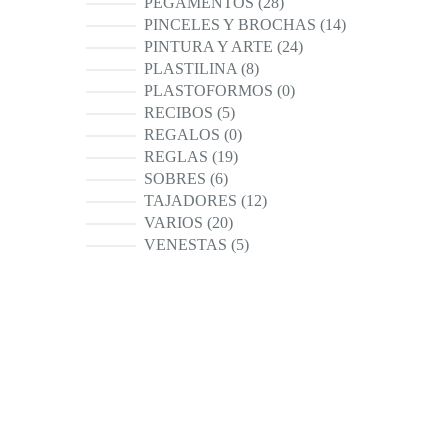
28
PEGAMENTOS
28
productos
14
PINCELES Y BROCHAS
14
productos
24
PINTURA Y ARTE
24
productos
8
PLASTILINA
8
productos
0
PLASTOFORMOS
0
productos
5
RECIBOS
5
productos
0
REGALOS
0
productos
19
REGLAS
19
productos
6
SOBRES
6
productos
12
TAJADORES
12
productos
20
VARIOS
20
productos
5
VENESTAS
5
productos