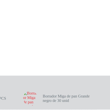
Borrador Miga de pan Grande
4PCS
negro de 30 unid