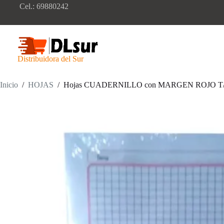
Saltar
Cel.: 69880242
al
contenido
Distribuidora del Sur
Inicio
/
HOJAS
/
Hojas CUADERNILLO con MARGEN ROJO T/Carta