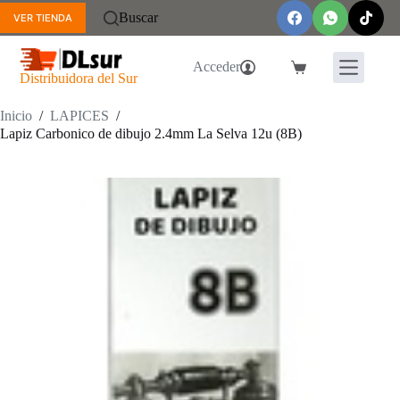
Saltar
Buscar
VER TIENDA
al
contenido
Acceder
Carro
Distribuidora del Sur
de
compra
Inicio
/
LAPICES
/
Lapiz Carbonico de dibujo 2.4mm La Selva 12u (8B)