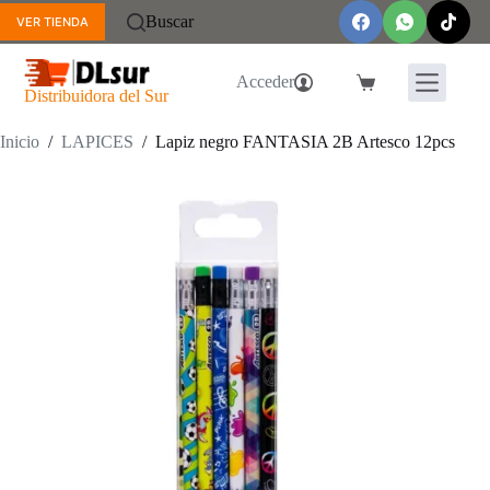
Saltar
Buscar
VER TIENDA
al
contenido
Acceder
Carro
Distribuidora del Sur
de
compra
Inicio
/
LAPICES
/
Lapiz negro FANTASIA 2B Artesco 12pcs