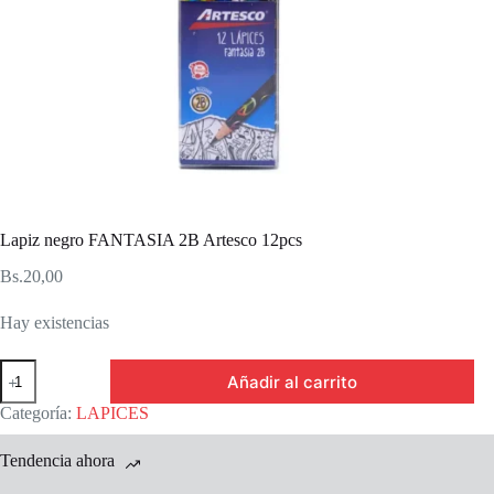
Lapiz negro FANTASIA 2B Artesco 12pcs
Bs.
20,00
Hay existencias
Lapiz
Añadir al carrito
negro
FANTASIA
Categoría:
LAPICES
2B
Artesco
Tendencia ahora
12pcs
cantidad