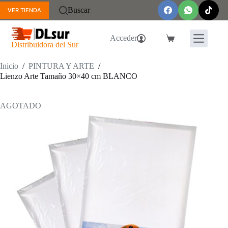
Saltar
Buscar
VER TIENDA
al
contenido
Acceder
Carro
Distribuidora del Sur
de
compra
Inicio
/
PINTURA Y ARTE
/
Lienzo Arte Tamaño 30×40 cm BLANCO
AGOTADO