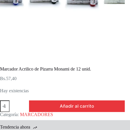
Marcador Acrilico de Pizarra Monami de 12 unid.
Bs.
57,40
Hay existencias
Marcador
Añadir al carrito
Acrilico
de
Categoría:
MARCADORES
Pizarra
Monami
Tendencia ahora
de