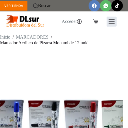
Saltar
Buscar
VER TIENDA
al
contenido
Acceder
Carro
Distribuidora del Sur
de
compra
Inicio
/
MARCADORES
/
Marcador Acrilico de Pizarra Monami de 12 unid.