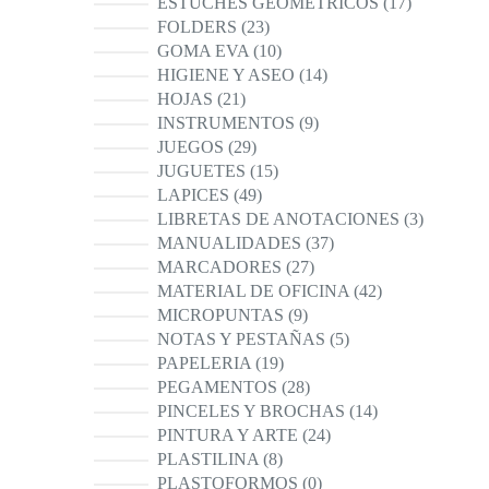
17
ESTUCHES GEOMETRICOS
17
productos
23
FOLDERS
23
productos
10
GOMA EVA
10
productos
14
HIGIENE Y ASEO
14
productos
21
HOJAS
21
productos
9
INSTRUMENTOS
9
productos
29
JUEGOS
29
productos
15
JUGUETES
15
productos
49
LAPICES
49
productos
3
LIBRETAS DE ANOTACIONES
3
productos
37
MANUALIDADES
37
productos
27
MARCADORES
27
productos
42
MATERIAL DE OFICINA
42
productos
9
MICROPUNTAS
9
productos
5
NOTAS Y PESTAÑAS
5
productos
19
PAPELERIA
19
productos
28
PEGAMENTOS
28
productos
14
PINCELES Y BROCHAS
14
productos
24
PINTURA Y ARTE
24
productos
8
PLASTILINA
8
productos
0
PLASTOFORMOS
0