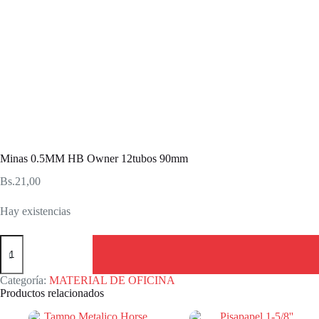
Minas 0.5MM HB Owner 12tubos 90mm
Bs.
21,00
Hay existencias
Minas
0.5MM
HB
Owner
Categoría:
MATERIAL DE OFICINA
12tubos
Productos relacionados
90mm
cantidad