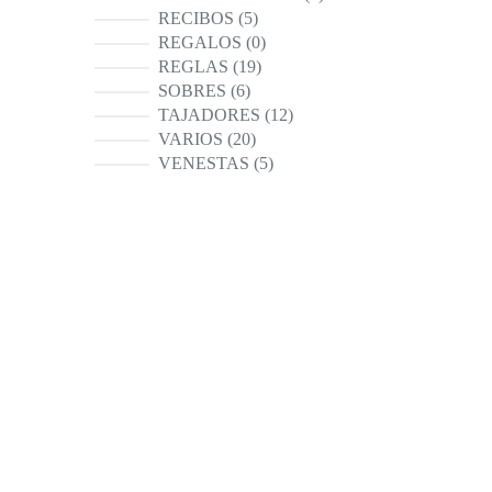
productos
5
RECIBOS
5
productos
0
REGALOS
0
productos
19
REGLAS
19
productos
6
SOBRES
6
productos
12
TAJADORES
12
productos
20
VARIOS
20
productos
5
VENESTAS
5
productos