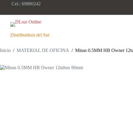
Saltar
Cel.: 69880242
al
contenido
Distribuidora del Sur
Inicio
/
MATERIAL DE OFICINA
/
Minas 0.5MM HB Owner 12t