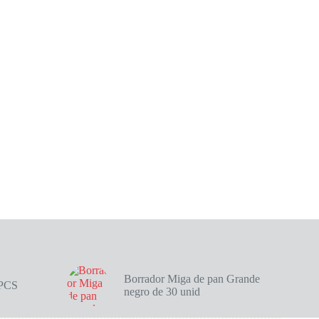
Borrador Miga de pan Grande
4PCS
negro de 30 unid