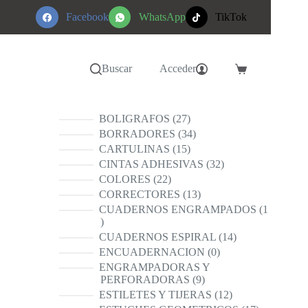
Facebook
WhatsApp
TikTok
Buscar
Acceder
Carro
de
compra
27
BOLIGRAFOS
27
productos
34
BORRADORES
34
productos
15
CARTULINAS
15
productos
32
CINTAS ADHESIVAS
32
productos
22
COLORES
22
productos
13
CORRECTORES
13
productos
CUADERNOS ENGRAMPADOS
1
1
producto
14
CUADERNOS ESPIRAL
14
productos
0
ENCUADERNACION
0
productos
ENGRAMPADORAS Y
9
PERFORADORAS
9
productos
12
ESTILETES Y TIJERAS
12
productos