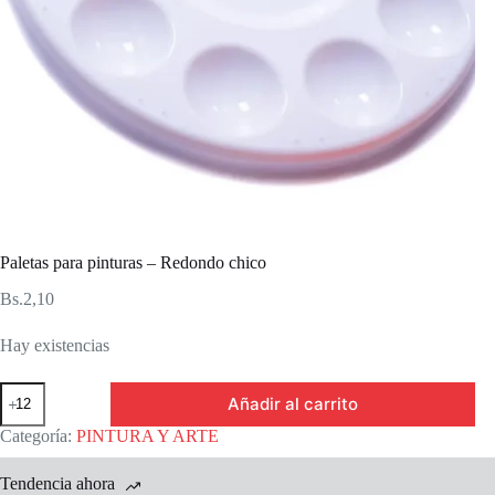
Paletas para pinturas – Redondo chico
Bs.
2,10
Hay existencias
Paletas
Añadir al carrito
para
pinturas
Categoría:
PINTURA Y ARTE
-
Redondo
Tendencia ahora
chico