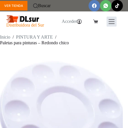
Saltar
Buscar
VER TIENDA
al
contenido
Acceder
Carro
Distribuidora del Sur
de
compra
Inicio
/
PINTURA Y ARTE
/
Paletas para pinturas – Redondo chico