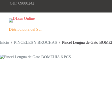
Saltar
Cel.: 69880242
al
contenido
Distribuidora del Sur
Inicio
/
PINCELES Y BROCHAS
/
Pincel Lengua de Gato BOME