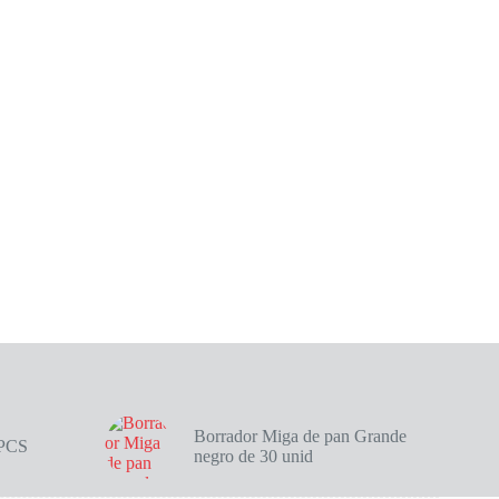
Borrador Miga de pan Grande
4PCS
negro de 30 unid