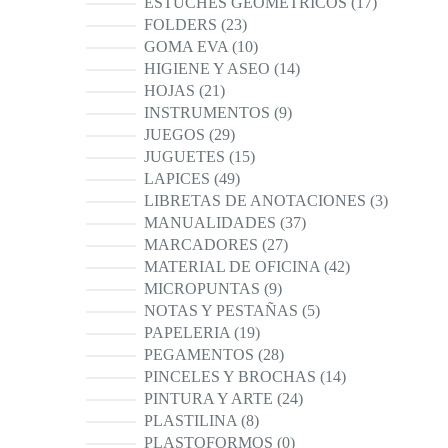
17
ESTUCHES GEOMETRICOS
17
productos
23
FOLDERS
23
productos
10
GOMA EVA
10
productos
14
HIGIENE Y ASEO
14
productos
21
HOJAS
21
productos
9
INSTRUMENTOS
9
productos
29
JUEGOS
29
productos
15
JUGUETES
15
productos
49
LAPICES
49
productos
3
LIBRETAS DE ANOTACIONES
3
productos
37
MANUALIDADES
37
productos
27
MARCADORES
27
productos
42
MATERIAL DE OFICINA
42
productos
9
MICROPUNTAS
9
productos
5
NOTAS Y PESTAÑAS
5
productos
19
PAPELERIA
19
productos
28
PEGAMENTOS
28
productos
14
PINCELES Y BROCHAS
14
productos
24
PINTURA Y ARTE
24
productos
8
PLASTILINA
8
productos
0
PLASTOFORMOS
0