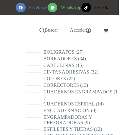
Facebook
WhatsApp
TikTok
Buscar
Acceder
Carro
de
compra
27
BOLIGRAFOS
27
productos
34
BORRADORES
34
productos
15
CARTULINAS
15
productos
32
CINTAS ADHESIVAS
32
productos
22
COLORES
22
productos
13
CORRECTORES
13
productos
CUADERNOS ENGRAMPADOS
1
1
producto
14
CUADERNOS ESPIRAL
14
productos
0
ENCUADERNACION
0
productos
ENGRAMPADORAS Y
9
PERFORADORAS
9
productos
12
ESTILETES Y TIJERAS
12
productos