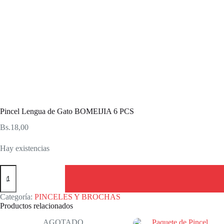
Pincel Lengua de Gato BOMEIJIA 6 PCS
Bs.
18,00
Hay existencias
Pincel
Lengua
de
Gato
Categoría:
PINCELES Y BROCHAS
BOMEIJIA
Productos relacionados
6
PCS
AGOTADO