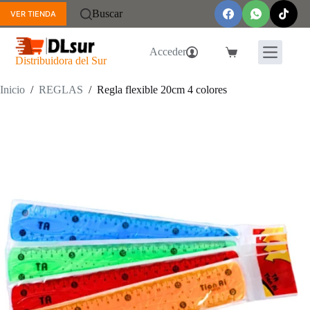
Saltar
Buscar
VER TIENDA
al
contenido
Acceder
Carro
Distribuidora del Sur
de
compra
Inicio
/
REGLAS
/
Regla flexible 20cm 4 colores