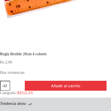
Regla flexible 20cm 4 colores
Bs.
2,00
Hay existencias
Regla
Añadir al carrito
flexible
20cm
Categoría:
REGLAS
4
colores
Tendencia ahora
cantidad