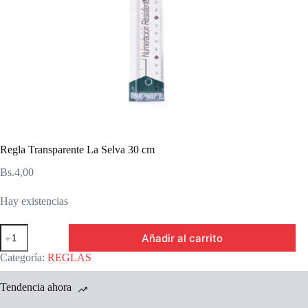
Regla Transparente La Selva 30 cm
Bs.
4,00
Hay existencias
Regla
Añadir al carrito
Transparente
La
Categoría:
REGLAS
Selva
30
Tendencia ahora
cm
cantidad