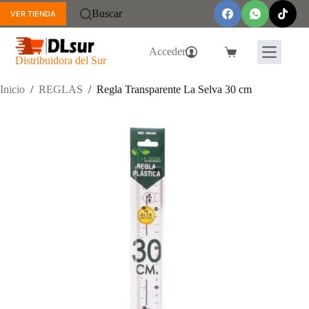
Saltar
Buscar
VER TIENDA
al
contenido
Acceder
Carro
Distribuidora del Sur
de
compra
Inicio
/
REGLAS
/
Regla Transparente La Selva 30 cm