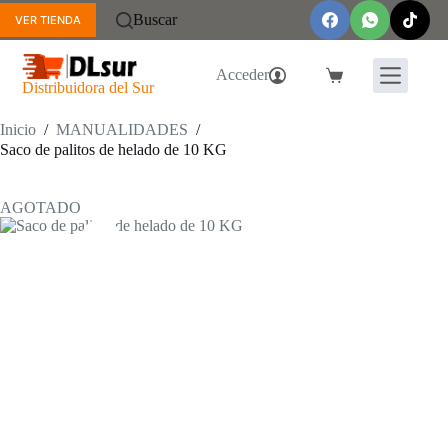
Saltar
Buscar
VER TIENDA
al
contenido
Acceder
Carro
Distribuidora del Sur
de
compra
Inicio
/
MANUALIDADES
/
Saco de palitos de helado de 10 KG
AGOTADO