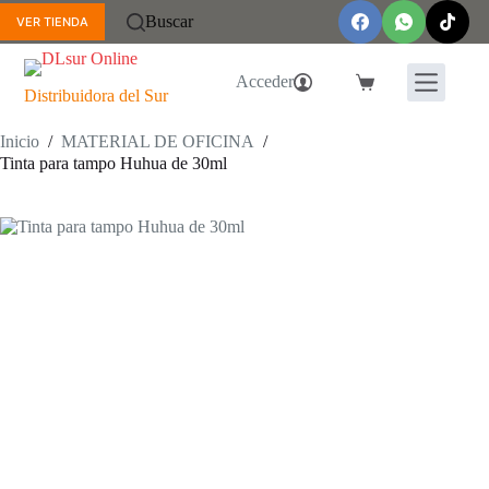
Saltar
Buscar
VER TIENDA
al
contenido
Acceder
Carro
Distribuidora del Sur
de
compra
Inicio
/
MATERIAL DE OFICINA
/
Tinta para tampo Huhua de 30ml