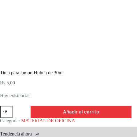
Tinta para tampo Huhua de 30ml
Bs.
5,00
Hay existencias
Tinta
Añadir al carrito
para
tampo
Categoría:
MATERIAL DE OFICINA
Huhua
de
Tendencia ahora
30ml