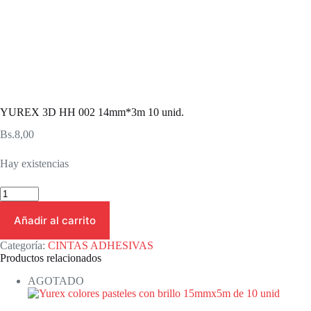
YUREX 3D HH 002 14mm*3m 10 unid.
Bs.
8,00
Hay existencias
YUREX
3D
HH
Añadir al carrito
002
14mm*3m
Categoría:
CINTAS ADHESIVAS
10
Productos relacionados
unid.
cantidad
AGOTADO