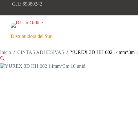
Saltar
Cel.: 69880242
al
contenido
Distribuidora del Sur
Inicio
/
CINTAS ADHESIVAS
/
YUREX 3D HH 002 14mm*3m 10
🔍