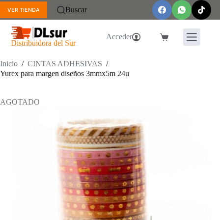
Saltar
Buscar
VER TIENDA
al
contenido
Acceder
Carro
Distribuidora del Sur
de
compra
Inicio
/
CINTAS ADHESIVAS
/
Yurex para margen diseños 3mmx5m 24u
AGOTADO