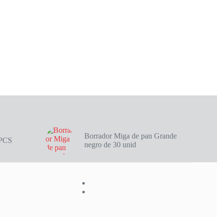
Borrador Miga de pan Grande
4PCS
negro de 30 unid