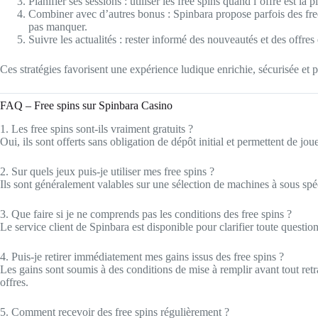
Planifier ses sessions : utiliser les free spins quand l’offre est l
Combiner avec d’autres bonus : Spinbara propose parfois des fre
pas manquer.
Suivre les actualités : rester informé des nouveautés et des offres 
Ces stratégies favorisent une expérience ludique enrichie, sécurisée et p
FAQ – Free spins sur Spinbara Casino
1. Les free spins sont-ils vraiment gratuits ?
Oui, ils sont offerts sans obligation de dépôt initial et permettent de j
2. Sur quels jeux puis-je utiliser mes free spins ?
Ils sont généralement valables sur une sélection de machines à sous spé
3. Que faire si je ne comprends pas les conditions des free spins ?
Le service client de Spinbara est disponible pour clarifier toute question
4. Puis-je retirer immédiatement mes gains issus des free spins ?
Les gains sont soumis à des conditions de mise à remplir avant tout retr
offres.
5. Comment recevoir des free spins régulièrement ?