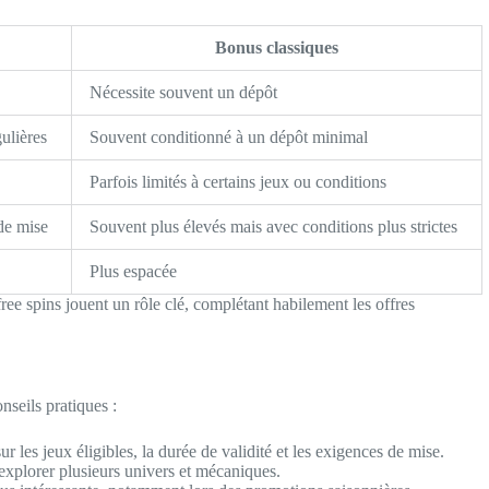
Bonus classiques
Nécessite souvent un dépôt
ulières
Souvent conditionné à un dépôt minimal
Parfois limités à certains jeux ou conditions
de mise
Souvent plus élevés mais avec conditions plus strictes
Plus espacée
ree spins jouent un rôle clé, complétant habilement les offres
nseils pratiques :
r les jeux éligibles, la durée de validité et les exigences de mise.
d’explorer plusieurs univers et mécaniques.