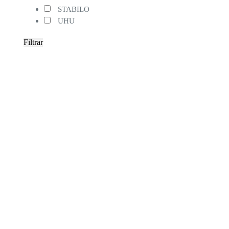
STABILO
UHU
Filtrar