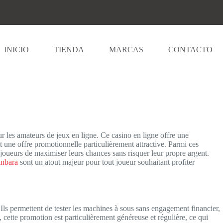
INICIO
TIENDA
MARCAS
CONTACTO
les amateurs de jeux en ligne. Ce casino en ligne offre une
t une offre promotionnelle particulièrement attractive. Parmi ces
joueurs de maximiser leurs chances sans risquer leur propre argent.
inbara
sont un atout majeur pour tout joueur souhaitant profiter
s. Ils permettent de tester les machines à sous sans engagement financier,
a, cette promotion est particulièrement généreuse et régulière, ce qui