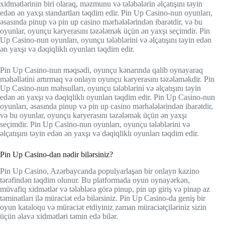
xidmətlərinin biri olaraq, məzmunu və tələbələrin əlçatışını təyin
edən ən yaxşı standartları təqdim edir. Pin Up Casino-nun oyunları,
əsasında pinup və pin up casino mərhələlərindən ibarətdir, və bu
oyunlar, oyunçu karyerasını təzələmək üçün ən yaxşı seçimdir. Pin
Up Casino-nun oyunları, oyunçu tələblərini və əlçatışını təyin edən
ən yaxşı və dəqiqliklı oyunları təqdim edir.
Pin Up Casino-nun məqsədi, oyunçu kənarında qalib oynayaraq
məhəllətini artırmaq və onlayn oyunçu karyerasını təzələməkdir. Pin
Up Casino-nun məhsulları, oyunçu tələblərini və əlçatışını təyin
edən ən yaxşı və dəqiqliklı oyunları təqdim edir. Pin Up Casino-nun
oyunları, əsasında pinup və pin up casino mərhələlərindən ibarətdir,
və bu oyunlar, oyunçu karyerasını təzələmək üçün ən yaxşı
seçimdir. Pin Up Casino-nun oyunları, oyunçu tələblərini və
əlçatışını təyin edən ən yaxşı və dəqiqliklı oyunları təqdim edir.
Pin Up Casino-dan nədir bilərsiniz?
Pin Up Casino, Azərbaycanda populyarlaşan bir onlayn kazino
tərəfindən təqdim olunur. Bu platformada oyun oynayərkən,
müvafiq xidmətlər və tələblərə görə pinup, pin up giriş və pinap az
təminatları ilə müraciət edə bilərsiniz. Pin Up Casino-da geniş bir
oyun kataloqu və müraciət etdiyiniz zaman müraciətçiləriniz sizin
üçün əlavə xidmətləri təmin edə bilər.