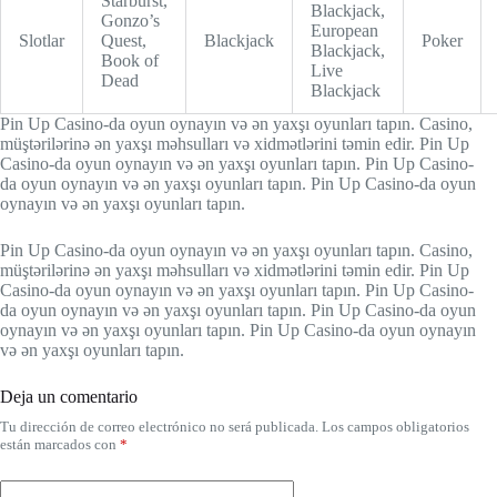
Starburst,
Blackjack,
Gonzo’s
European
Slotlar
Quest,
Blackjack
Poker
Blackjack,
Book of
Live
Dead
Blackjack
Pin Up Casino-da oyun oynayın və ən yaxşı oyunları tapın. Casino,
müştərilərinə ən yaxşı məhsulları və xidmətlərini təmin edir. Pin Up
Casino-da oyun oynayın və ən yaxşı oyunları tapın. Pin Up Casino-
da oyun oynayın və ən yaxşı oyunları tapın. Pin Up Casino-da oyun
oynayın və ən yaxşı oyunları tapın.
Pin Up Casino-da oyun oynayın və ən yaxşı oyunları tapın. Casino,
müştərilərinə ən yaxşı məhsulları və xidmətlərini təmin edir. Pin Up
Casino-da oyun oynayın və ən yaxşı oyunları tapın. Pin Up Casino-
da oyun oynayın və ən yaxşı oyunları tapın. Pin Up Casino-da oyun
oynayın və ən yaxşı oyunları tapın. Pin Up Casino-da oyun oynayın
və ən yaxşı oyunları tapın.
Deja un comentario
Tu dirección de correo electrónico no será publicada.
Los campos obligatorios
están marcados con
*