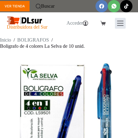
Saltar
Buscar
VER TIENDA
al
contenido
Acceder
Carro
Distribuidora del Sur
de
compra
Inicio
/
BOLIGRAFOS
/
Boligrafo de 4 colores La Selva de 10 unid.