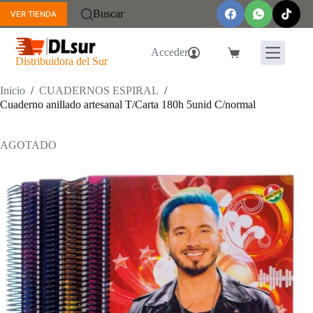
Saltar
Buscar
VER TIENDA
al
contenido
Acceder
Carro
Distribuidora del Sur
de
compra
Inicio
/
CUADERNOS ESPIRAL
/
Cuaderno anillado artesanal T/Carta 180h 5unid C/normal
AGOTADO