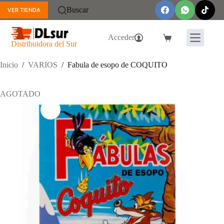
Saltar
Buscar
VER TIENDA
al
contenido
Acceder
Carro
Distribuidora del Sur
de
compra
Inicio
/
VARIOS
/
Fabula de esopo de COQUITO
AGOTADO