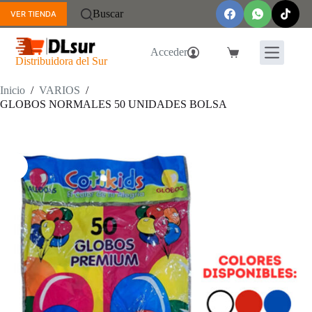
Saltar
Buscar
VER TIENDA
al
contenido
Acceder
Carro
Distribuidora del Sur
de
compra
Inicio
/
VARIOS
/
GLOBOS NORMALES 50 UNIDADES BOLSA