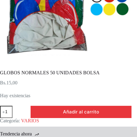
GLOBOS NORMALES 50 UNIDADES BOLSA
Bs.
15,00
Hay existencias
GLOBOS
Añadir al carrito
NORMALES
50
Categoría:
VARIOS
UNIDADES
BOLSA
Tendencia ahora
cantidad