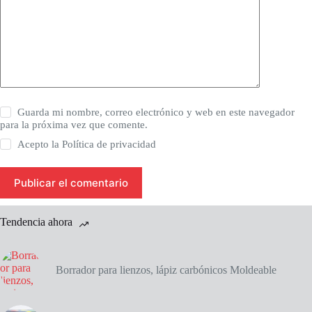
Guarda mi nombre, correo electrónico y web en este navegador
para la próxima vez que comente.
Acepto la
Política de privacidad
Publicar el comentario
Tendencia ahora
Borrador para lienzos, lápiz carbónicos Moldeable