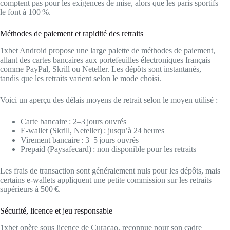
comptent pas pour les exigences de mise, alors que les paris sportifs
le font à 100 %.
Méthodes de paiement et rapidité des retraits
1xbet Android propose une large palette de méthodes de paiement,
allant des cartes bancaires aux portefeuilles électroniques français
comme PayPal, Skrill ou Neteller. Les dépôts sont instantanés,
tandis que les retraits varient selon le mode choisi.
Voici un aperçu des délais moyens de retrait selon le moyen utilisé :
Carte bancaire : 2–3 jours ouvrés
E‑wallet (Skrill, Neteller) : jusqu’à 24 heures
Virement bancaire : 3–5 jours ouvrés
Prepaid (Paysafecard) : non disponible pour les retraits
Les frais de transaction sont généralement nuls pour les dépôts, mais
certains e‑wallets appliquent une petite commission sur les retraits
supérieurs à 500 €.
Sécurité, licence et jeu responsable
1xbet opère sous licence de Curaçao, reconnue pour son cadre