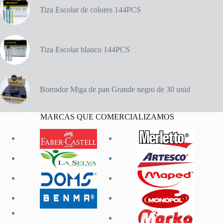
Tiza Escolar de colores 144PCS
Tiza Escolar blanco 144PCS
Borrador Miga de pan Grande negro de 30 unid
MARCAS QUE COMERCIALIZAMOS