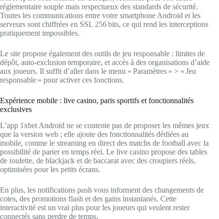
réglementaire souple mais respectueux des standards de sécurité.
Toutes les communications entre votre smartphone Android et les
serveurs sont chiffrées en SSL 256 bits, ce qui rend les interceptions
pratiquement impossibles.
Le site propose également des outils de jeu responsable : limites de
dépôt, auto‑exclusion temporaire, et accès à des organisations d’aide
aux joueurs. Il suffit d’aller dans le menu « Paramètres » > « Jeu
responsable » pour activer ces fonctions.
Expérience mobile : live casino, paris sportifs et fonctionnalités
exclusives
L’app 1xbet Android ne se contente pas de proposer les mêmes jeux
que la version web ; elle ajoute des fonctionnalités dédiées au
mobile, comme le streaming en direct des matchs de football avec la
possibilité de parier en temps réel. Le live casino propose des tables
de roulette, de blackjack et de baccarat avec des croupiers réels,
optimisées pour les petits écrans.
En plus, les notifications push vous informent des changements de
cotes, des promotions flash et des gains instantanés. Cette
interactivité est un vrai plus pour les joueurs qui veulent rester
connectés sans perdre de temps.