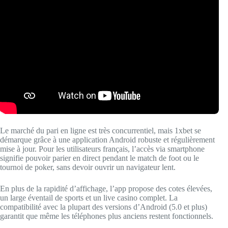
Le marché du pari en ligne est très concurrentiel, mais 1xbet se
démarque grâce à une application Android robuste et régulièrement
mise à jour. Pour les utilisateurs français, l’accès via smartphone
signifie pouvoir parier en direct pendant le match de foot ou le
tournoi de poker, sans devoir ouvrir un navigateur lent.
En plus de la rapidité d’affichage, l’app propose des cotes élevées,
un large éventail de sports et un live casino complet. La
compatibilité avec la plupart des versions d’Android (5.0 et plus)
garantit que même les téléphones plus anciens restent fonctionnels.