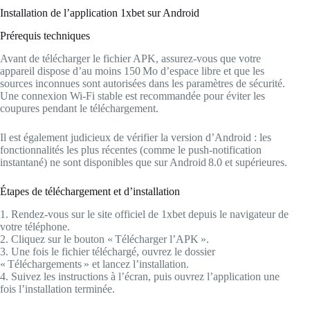
Installation de l’application 1xbet sur Android
Prérequis techniques
Avant de télécharger le fichier APK, assurez‑vous que votre
appareil dispose d’au moins 150 Mo d’espace libre et que les
sources inconnues sont autorisées dans les paramètres de sécurité.
Une connexion Wi‑Fi stable est recommandée pour éviter les
coupures pendant le téléchargement.
Il est également judicieux de vérifier la version d’Android : les
fonctionnalités les plus récentes (comme le push‑notification
instantané) ne sont disponibles que sur Android 8.0 et supérieures.
Étapes de téléchargement et d’installation
1. Rendez‑vous sur le site officiel de 1xbet depuis le navigateur de
votre téléphone.
2. Cliquez sur le bouton « Télécharger l’APK ».
3. Une fois le fichier téléchargé, ouvrez le dossier
« Téléchargements » et lancez l’installation.
4. Suivez les instructions à l’écran, puis ouvrez l’application une
fois l’installation terminée.